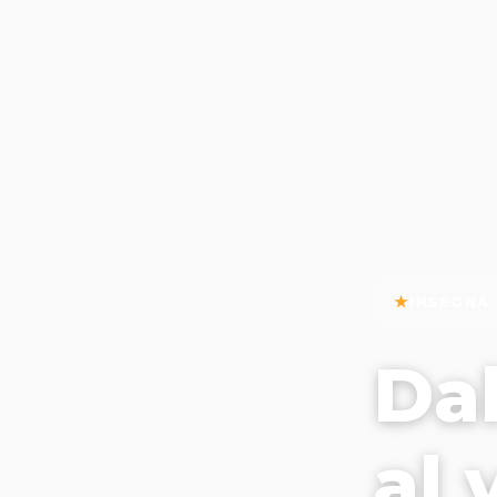
INSEGNA
Da
al 