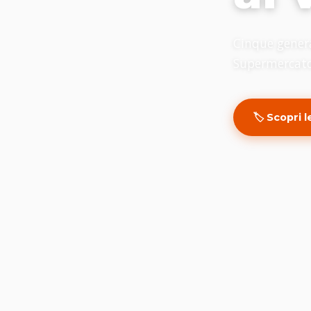
Cinque genera
Supermercato,
🏷️ Scopri 