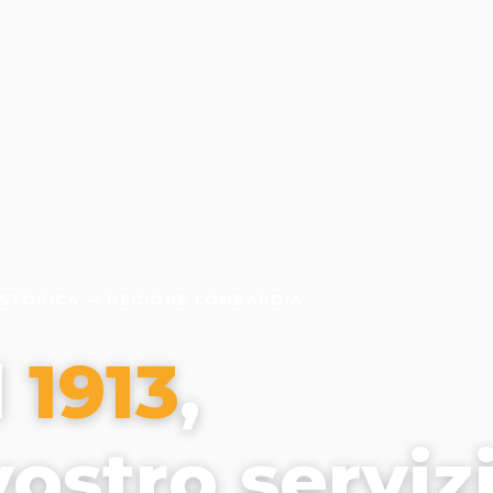
 STORICA — REGIONE LOMBARDIA
l
1913
,
vostro serviz