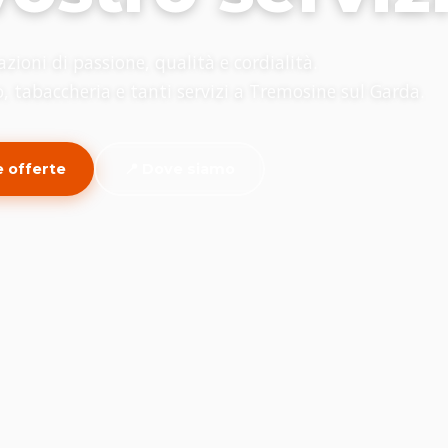
zioni di passione, qualità e cordialità.
 tabaccheria e tanti servizi a Tremosine sul Garda.
le offerte
📍 Dove siamo