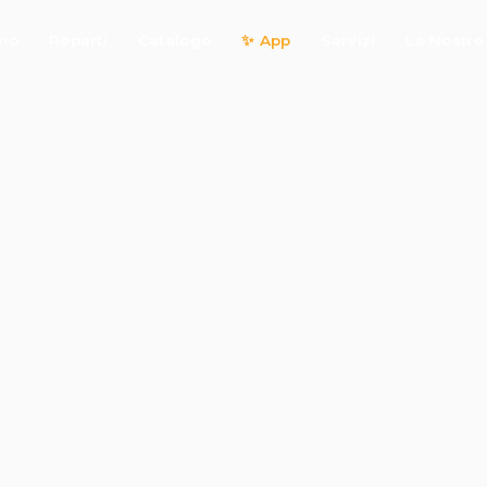
amo
Reparti
Catalogo
✨ App
Servizi
Le Nostre